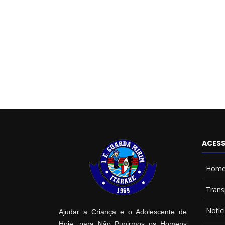
ACESS
Hom
Trans
Notíc
Ajudar a Criança e o Adolescente de
Hoje, para Não Punirmos os Homens