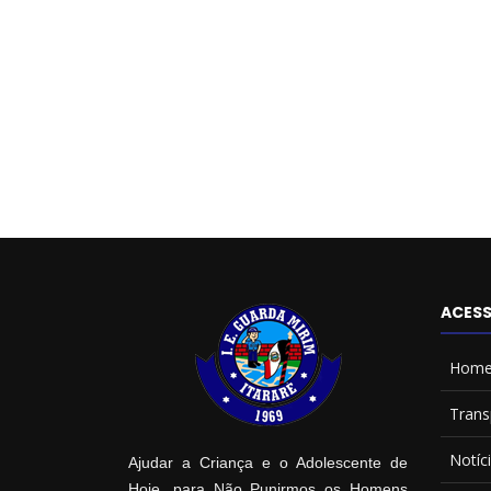
ACESS
Hom
Trans
Notíc
Ajudar a Criança e o Adolescente de
Hoje, para Não Punirmos os Homens