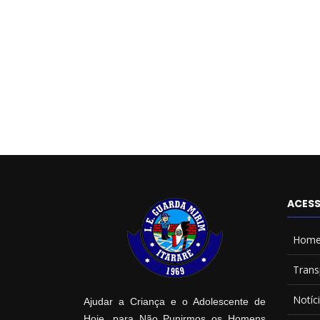
ACESS
Hom
Trans
Notíc
Ajudar a Criança e o Adolescente de
Hoje, para Não Punirmos os Homens