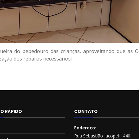
eira do bebedouro das crianças, aproveitando que as Of
ização dos reparos necessários!
O RÁPIDO
CONTATO
e
Endereço:
Rua Sebastião Jacopeti, 440